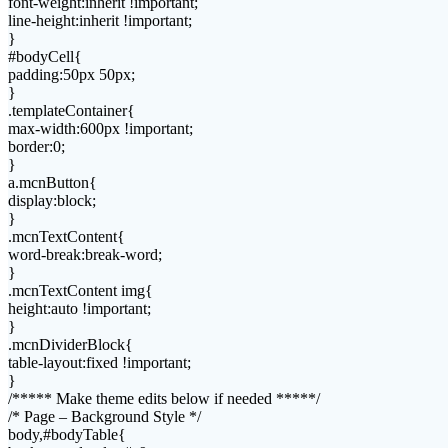
font-weight:inherit !important;
line-height:inherit !important;
}
#bodyCell{
padding:50px 50px;
}
.templateContainer{
max-width:600px !important;
border:0;
}
a.mcnButton{
display:block;
}
.mcnTextContent{
word-break:break-word;
}
.mcnTextContent img{
height:auto !important;
}
.mcnDividerBlock{
table-layout:fixed !important;
}
/***** Make theme edits below if needed *****/
/* Page – Background Style */
body,#bodyTable{