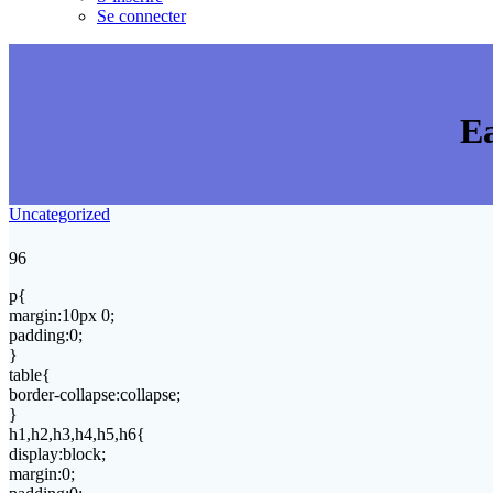
Se connecter
Ea
Uncategorized
96
p{
margin:10px 0;
padding:0;
}
table{
border-collapse:collapse;
}
h1,h2,h3,h4,h5,h6{
display:block;
margin:0;