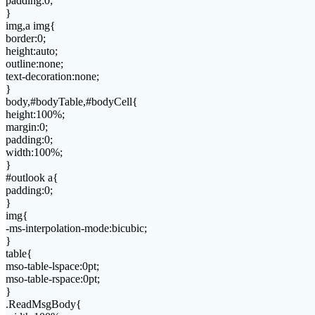
padding:0;
}
img,a img{
border:0;
height:auto;
outline:none;
text-decoration:none;
}
body,#bodyTable,#bodyCell{
height:100%;
margin:0;
padding:0;
width:100%;
}
#outlook a{
padding:0;
}
img{
-ms-interpolation-mode:bicubic;
}
table{
mso-table-lspace:0pt;
mso-table-rspace:0pt;
}
.ReadMsgBody{