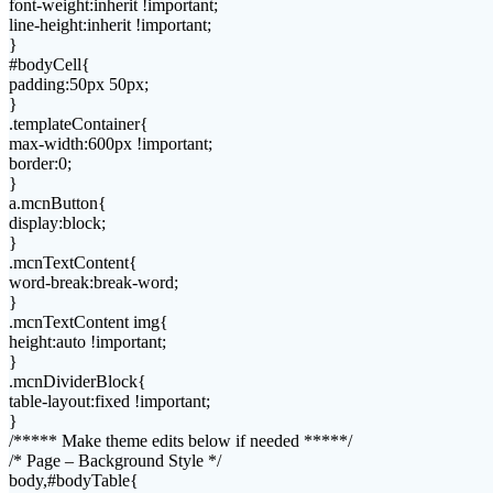
font-weight:inherit !important;
line-height:inherit !important;
}
#bodyCell{
padding:50px 50px;
}
.templateContainer{
max-width:600px !important;
border:0;
}
a.mcnButton{
display:block;
}
.mcnTextContent{
word-break:break-word;
}
.mcnTextContent img{
height:auto !important;
}
.mcnDividerBlock{
table-layout:fixed !important;
}
/***** Make theme edits below if needed *****/
/* Page – Background Style */
body,#bodyTable{