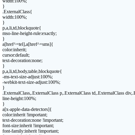
width:100%;
}
.ExternalClass{
width:100%;
}
p,a,li,td,blockquote{
mso-line-height-rule:exactly;
}
a[href^=tel],a[href^=sms]{
color:inherit;
cursor:default;
text-decoration:none;
}
p,a,li,td,body,table,blockquote{
-ms-text-size-adjust:100%;
-webkit-text-size-adjust:100%;
}
.ExternalClass,.ExternalClass p,.ExternalClass td,.ExternalClass div,
line-height:100%;
}
a[x-apple-data-detectors]{
color:inherit !important;
text-decoration:none !important;
font-size:inherit !important;
font-family:inherit !important;