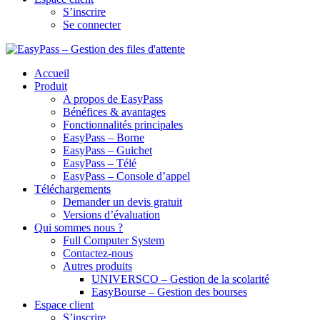
S’inscrire
Se connecter
Accueil
Produit
A propos de EasyPass
Bénéfices & avantages
Fonctionnalités principales
EasyPass – Borne
EasyPass – Guichet
EasyPass – Télé
EasyPass – Console d’appel
Téléchargements
Demander un devis gratuit
Versions d’évaluation
Qui sommes nous ?
Full Computer System
Contactez-nous
Autres produits
UNIVERSCO – Gestion de la scolarité
EasyBourse – Gestion des bourses
Espace client
S’inscrire