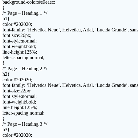
background-color:#e9eaec;
}
/* Page – Heading 1 */
h1{
color:#202020;
font-family: ‘Helvetica Neue’, Helvetica, Arial, ‘Lucida Grande’, sans-
font-size:26px;
font-style:normal;
font-weight:bold;
line-height:125%;
letter-spacing:normal;
}
/* Page – Heading 2 */
h2{
color:#202020;
font-family: ‘Helvetica Neue’, Helvetica, Arial, ‘Lucida Grande’, sans-
font-size:22px;
font-style:normal;
font-weight:bold;
line-height:125%;
letter-spacing:normal;
}
/* Page – Heading 3 */
h3{
color:#202020;