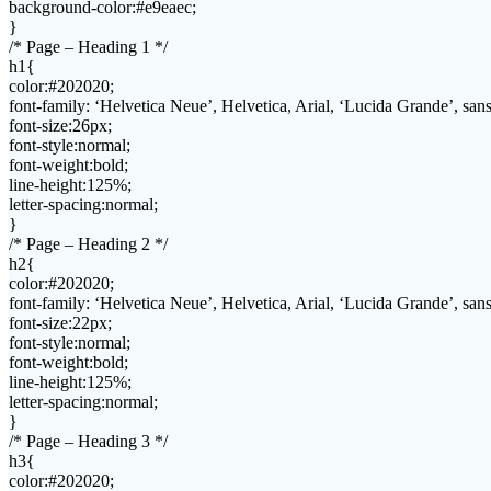
background-color:#e9eaec;
}
/* Page – Heading 1 */
h1{
color:#202020;
font-family: ‘Helvetica Neue’, Helvetica, Arial, ‘Lucida Grande’, sans-
font-size:26px;
font-style:normal;
font-weight:bold;
line-height:125%;
letter-spacing:normal;
}
/* Page – Heading 2 */
h2{
color:#202020;
font-family: ‘Helvetica Neue’, Helvetica, Arial, ‘Lucida Grande’, sans-
font-size:22px;
font-style:normal;
font-weight:bold;
line-height:125%;
letter-spacing:normal;
}
/* Page – Heading 3 */
h3{
color:#202020;