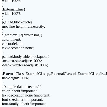
width:100%;
}
.ExternalClass{
width:100%;
}
p,a,li,td,blockquote{
mso-line-height-rule:exactly;
}
a[href^=tel],a[href^=sms]{
color:inherit;
cursor:default;
text-decoration:none;
}
p,a,li,td,body,table,blockquote{
-ms-text-size-adjust:100%;
-webkit-text-size-adjust:100%;
}
.ExternalClass,.ExternalClass p,.ExternalClass td,.ExternalClass div,
line-height:100%;
}
a[x-apple-data-detectors]{
color:inherit !important;
text-decoration:none !important;
font-size:inherit !important;
font-family:inherit !important;