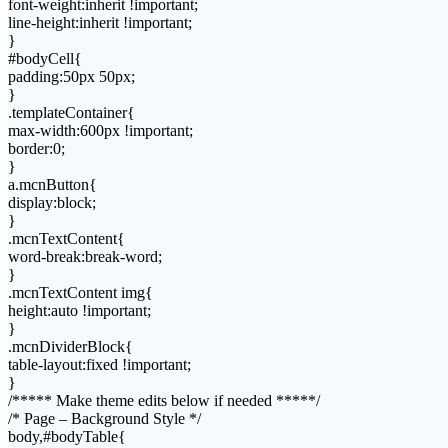
font-weight:inherit !important;
line-height:inherit !important;
}
#bodyCell{
padding:50px 50px;
}
.templateContainer{
max-width:600px !important;
border:0;
}
a.mcnButton{
display:block;
}
.mcnTextContent{
word-break:break-word;
}
.mcnTextContent img{
height:auto !important;
}
.mcnDividerBlock{
table-layout:fixed !important;
}
/***** Make theme edits below if needed *****/
/* Page – Background Style */
body,#bodyTable{