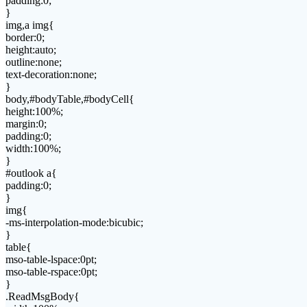
padding:0;
}
img,a img{
border:0;
height:auto;
outline:none;
text-decoration:none;
}
body,#bodyTable,#bodyCell{
height:100%;
margin:0;
padding:0;
width:100%;
}
#outlook a{
padding:0;
}
img{
-ms-interpolation-mode:bicubic;
}
table{
mso-table-lspace:0pt;
mso-table-rspace:0pt;
}
.ReadMsgBody{