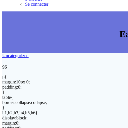
Se connecter
Ea
Uncategorized
96
p{
margin:10px 0;
padding:0;
}
table{
border-collapse:collapse;
}
h1,h2,h3,h4,h5,h6{
display:block;
margin:0;