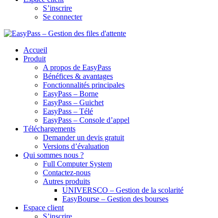
S’inscrire
Se connecter
Accueil
Produit
A propos de EasyPass
Bénéfices & avantages
Fonctionnalités principales
EasyPass – Borne
EasyPass – Guichet
EasyPass – Télé
EasyPass – Console d’appel
Téléchargements
Demander un devis gratuit
Versions d’évaluation
Qui sommes nous ?
Full Computer System
Contactez-nous
Autres produits
UNIVERSCO – Gestion de la scolarité
EasyBourse – Gestion des bourses
Espace client
S’inscrire