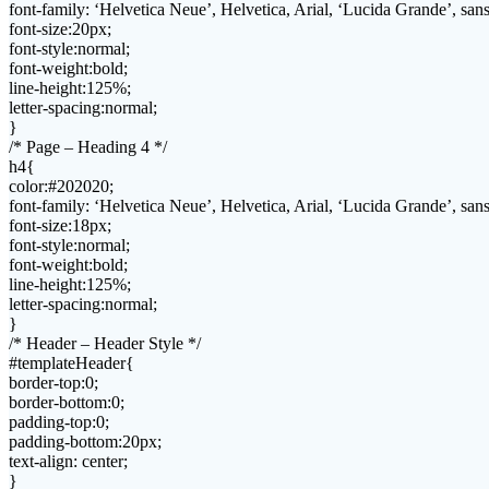
font-family: ‘Helvetica Neue’, Helvetica, Arial, ‘Lucida Grande’, sans-
font-size:20px;
font-style:normal;
font-weight:bold;
line-height:125%;
letter-spacing:normal;
}
/* Page – Heading 4 */
h4{
color:#202020;
font-family: ‘Helvetica Neue’, Helvetica, Arial, ‘Lucida Grande’, sans-
font-size:18px;
font-style:normal;
font-weight:bold;
line-height:125%;
letter-spacing:normal;
}
/* Header – Header Style */
#templateHeader{
border-top:0;
border-bottom:0;
padding-top:0;
padding-bottom:20px;
text-align: center;
}