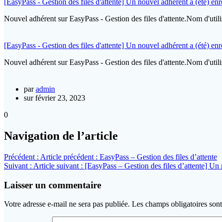
[EasyPass - Gestion des files d'attente] Un nouvel adhérent a (été) enre
Nouvel adhérent sur EasyPass - Gestion des files d'attente.Nom d'u
[EasyPass - Gestion des files d'attente] Un nouvel adhérent a (été) enre
Nouvel adhérent sur EasyPass - Gestion des files d'attente.Nom d'ut
par
admin
sur février 23, 2023
0
Navigation de l’article
Précédent :
Article précédent :
EasyPass – Gestion des files d’attente
Suivant :
Article suivant :
[EasyPass – Gestion des files d’attente] Un 
Laisser un commentaire
Votre adresse e-mail ne sera pas publiée.
Les champs obligatoires son