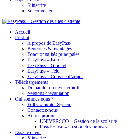
S’inscrire
Se connecter
Accueil
Produit
A propos de EasyPass
Bénéfices & avantages
Fonctionnalités principales
EasyPass – Borne
EasyPass – Guichet
EasyPass – Télé
EasyPass – Console d’appel
Téléchargements
Demander un devis gratuit
Versions d’évaluation
Qui sommes nous ?
Full Computer System
Contactez-nous
Autres produits
UNIVERSCO – Gestion de la scolarité
EasyBourse – Gestion des bourses
Espace client
S’inscrire