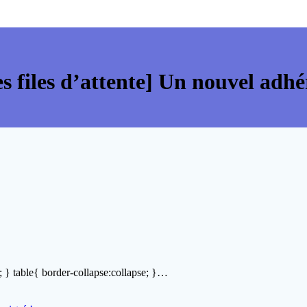
 files d’attente] Un nouvel adhér
; } table{ border-collapse:collapse; }…