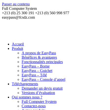
Passer au contenu
Full Computer System
+213 (0) 25 300 191 +213 (0) 560 998 977
easypass@fcsdz.com
Accueil
Produit
A propos de EasyPass
Bénéfices & avantages
Fonctionnalités principales
EasyPass – Borne
EasyPass – Guichet
EasyPass – Télé
EasyPass – Console d’appel
Téléchargements
Demander un devis gratuit
Versions d’évaluation
Qui sommes nous ?
Full Computer System
Contactez-nous