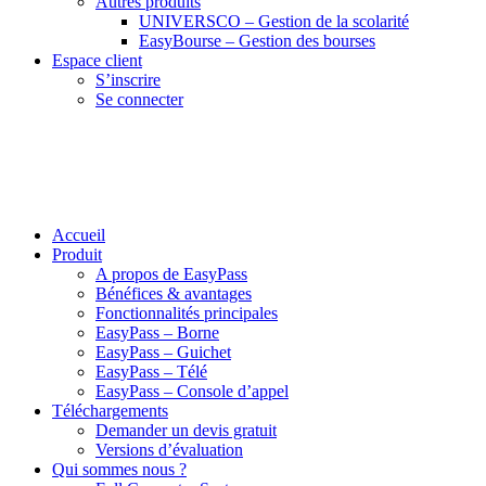
Autres produits
UNIVERSCO – Gestion de la scolarité
EasyBourse – Gestion des bourses
Espace client
S’inscrire
Se connecter
Accueil
Produit
A propos de EasyPass
Bénéfices & avantages
Fonctionnalités principales
EasyPass – Borne
EasyPass – Guichet
EasyPass – Télé
EasyPass – Console d’appel
Téléchargements
Demander un devis gratuit
Versions d’évaluation
Qui sommes nous ?