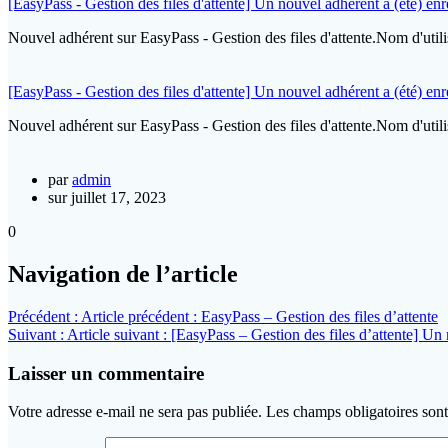
[EasyPass - Gestion des files d'attente] Un nouvel adhérent a (été) enre
Nouvel adhérent sur EasyPass - Gestion des files d'attente.Nom d'u
[EasyPass - Gestion des files d'attente] Un nouvel adhérent a (été) enre
Nouvel adhérent sur EasyPass - Gestion des files d'attente.Nom d'uti
par
admin
sur juillet 17, 2023
0
Navigation de l’article
Précédent :
Article précédent :
EasyPass – Gestion des files d’attente
Suivant :
Article suivant :
[EasyPass – Gestion des files d’attente] Un 
Laisser un commentaire
Votre adresse e-mail ne sera pas publiée.
Les champs obligatoires son