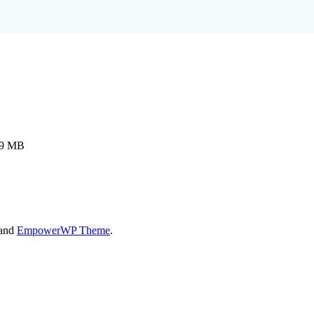
69 MB
 and
EmpowerWP Theme
.