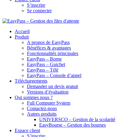
S’inscrire
Se connecter
Accueil
Produit
A propos de EasyPass
Bénéfices & avantages
Fonctionnalités principales
EasyPass – Borne
EasyPass – Guichet
EasyPass – Télé
EasyPass – Console d’appel
Téléchargements
Demander un devis gratuit
Versions d’évaluation
Qui sommes nous ?
Full Computer System
Contactez-nous
Autres produits
UNIVERSCO – Gestion de la scolarité
EasyBourse – Gestion des bourses
Espace client
S’inscrire