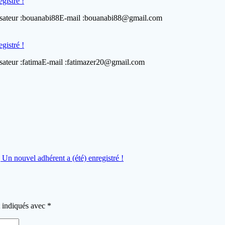
gistré !
tilisateur :bouanabi88E-mail :bouanabi88@gmail.com
gistré !
lisateur :fatimaE-mail :fatimazer20@gmail.com
 Un nouvel adhérent a (été) enregistré !
t indiqués avec
*