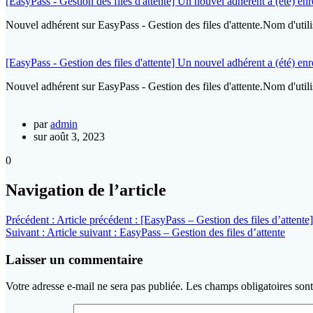
[EasyPass - Gestion des files d'attente] Un nouvel adhérent a (été) enre
Nouvel adhérent sur EasyPass - Gestion des files d'attente.Nom d'u
[EasyPass - Gestion des files d'attente] Un nouvel adhérent a (été) enre
Nouvel adhérent sur EasyPass - Gestion des files d'attente.Nom d'uti
par
admin
sur août 3, 2023
0
Navigation de l’article
Précédent :
Article précédent :
[EasyPass – Gestion des files d’attente]
Suivant :
Article suivant :
EasyPass – Gestion des files d’attente
Laisser un commentaire
Votre adresse e-mail ne sera pas publiée.
Les champs obligatoires son