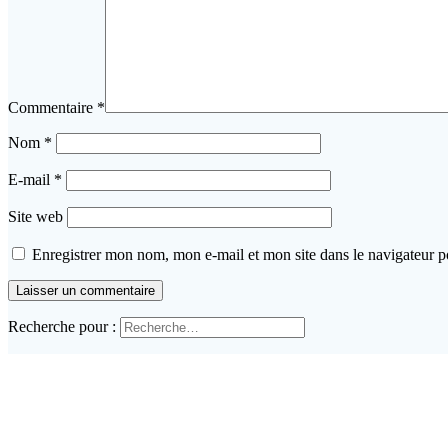
Commentaire
*
Nom
*
E-mail
*
Site web
Enregistrer mon nom, mon e-mail et mon site dans le navigateur
Recherche pour :
Articles récents
EasyPass – Gestion des files d’attente
EasyPass – Gestion des files d’attente
EasyPass – Gestion des files d’attente