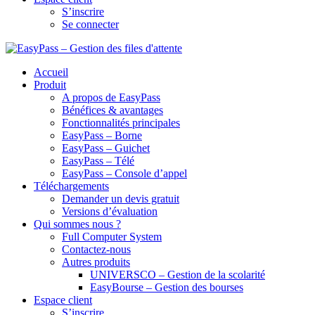
S’inscrire
Se connecter
Accueil
Produit
A propos de EasyPass
Bénéfices & avantages
Fonctionnalités principales
EasyPass – Borne
EasyPass – Guichet
EasyPass – Télé
EasyPass – Console d’appel
Téléchargements
Demander un devis gratuit
Versions d’évaluation
Qui sommes nous ?
Full Computer System
Contactez-nous
Autres produits
UNIVERSCO – Gestion de la scolarité
EasyBourse – Gestion des bourses
Espace client
S’inscrire