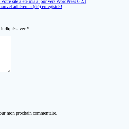
 Votre site a été mis à jour vers WordPress 6.2.1
nouvel adhérent a (été) enregistré !
t indiqués avec
*
 pour mon prochain commentaire.