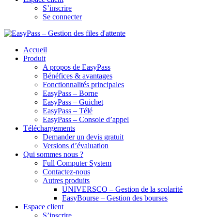
S’inscrire
Se connecter
Accueil
Produit
A propos de EasyPass
Bénéfices & avantages
Fonctionnalités principales
EasyPass – Borne
EasyPass – Guichet
EasyPass – Télé
EasyPass – Console d’appel
Téléchargements
Demander un devis gratuit
Versions d’évaluation
Qui sommes nous ?
Full Computer System
Contactez-nous
Autres produits
UNIVERSCO – Gestion de la scolarité
EasyBourse – Gestion des bourses
Espace client
S’inscrire