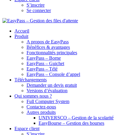
S’inscrire
Se connecter
Accueil
Produit
A propos de EasyPass
Bénéfices & avantages
Fonctionnalités principales
EasyPass – Borne
EasyPass – Guichet
EasyPass – Télé
EasyPass – Console d’appel
Téléchargements
Demander un devis gratuit
Versions d’évaluation
Qui sommes nous ?
Full Computer System
Contactez-nous
Autres produits
UNIVERSCO – Gestion de la scolarité
EasyBourse – Gestion des bourses
Espace client
S’inscrire