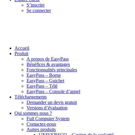
S’inscrire
Se connecter
Accueil
Produit
A propos de EasyPass
Bénéfices & avantages
Fonctionnalités principales
EasyPass – Borne
EasyPass – Guichet
EasyPass – Télé
EasyPass – Console d’appel
Téléchargements
Demander un devis gratuit
Versions d’évaluation
Qui sommes nous ?
Full Computer System
Contactez-nous
Autres produits
UNIVERSCO – Gestion de la scolarité