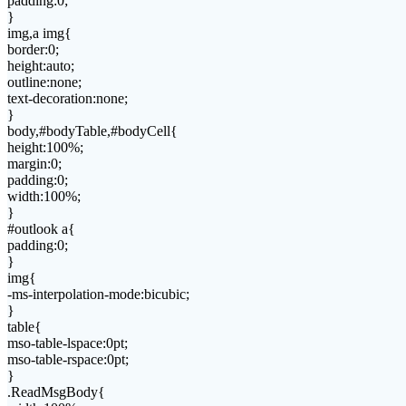
padding:0;
}
img,a img{
border:0;
height:auto;
outline:none;
text-decoration:none;
}
body,#bodyTable,#bodyCell{
height:100%;
margin:0;
padding:0;
width:100%;
}
#outlook a{
padding:0;
}
img{
-ms-interpolation-mode:bicubic;
}
table{
mso-table-lspace:0pt;
mso-table-rspace:0pt;
}
.ReadMsgBody{