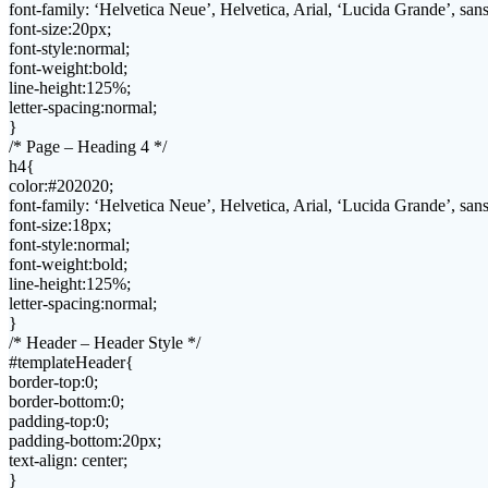
font-family: ‘Helvetica Neue’, Helvetica, Arial, ‘Lucida Grande’, sans-
font-size:20px;
font-style:normal;
font-weight:bold;
line-height:125%;
letter-spacing:normal;
}
/* Page – Heading 4 */
h4{
color:#202020;
font-family: ‘Helvetica Neue’, Helvetica, Arial, ‘Lucida Grande’, sans-
font-size:18px;
font-style:normal;
font-weight:bold;
line-height:125%;
letter-spacing:normal;
}
/* Header – Header Style */
#templateHeader{
border-top:0;
border-bottom:0;
padding-top:0;
padding-bottom:20px;
text-align: center;
}