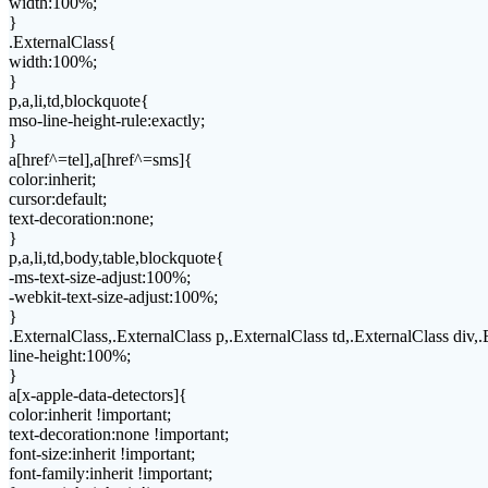
width:100%;
}
.ExternalClass{
width:100%;
}
p,a,li,td,blockquote{
mso-line-height-rule:exactly;
}
a[href^=tel],a[href^=sms]{
color:inherit;
cursor:default;
text-decoration:none;
}
p,a,li,td,body,table,blockquote{
-ms-text-size-adjust:100%;
-webkit-text-size-adjust:100%;
}
.ExternalClass,.ExternalClass p,.ExternalClass td,.ExternalClass div,
line-height:100%;
}
a[x-apple-data-detectors]{
color:inherit !important;
text-decoration:none !important;
font-size:inherit !important;
font-family:inherit !important;