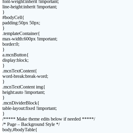
font-weight:inherit !important;
line-height:inherit !important;
}
#bodyCell{
padding:50px 50px;
}
.templateContainer{
max-width:600px !important;
border:0;
}
a.mcnButton{
display:block;
}
.mcnTextContent{
word-break:break-word;
}
.mcnTextContent img{
height:auto !important;
}
.mcnDividerBlock{
table-layout:fixed !important;
}
/***** Make theme edits below if needed *****/
/* Page – Background Style */
body,#bodyTable{