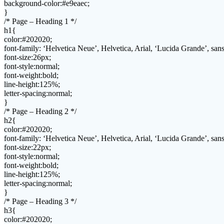
background-color:#e9eaec;
}
/* Page – Heading 1 */
h1{
color:#202020;
font-family: ‘Helvetica Neue’, Helvetica, Arial, ‘Lucida Grande’, sans-
font-size:26px;
font-style:normal;
font-weight:bold;
line-height:125%;
letter-spacing:normal;
}
/* Page – Heading 2 */
h2{
color:#202020;
font-family: ‘Helvetica Neue’, Helvetica, Arial, ‘Lucida Grande’, sans-
font-size:22px;
font-style:normal;
font-weight:bold;
line-height:125%;
letter-spacing:normal;
}
/* Page – Heading 3 */
h3{
color:#202020;