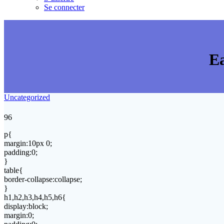
Se connecter
Ea
Uncategorized
96
p{
margin:10px 0;
padding:0;
}
table{
border-collapse:collapse;
}
h1,h2,h3,h4,h5,h6{
display:block;
margin:0;