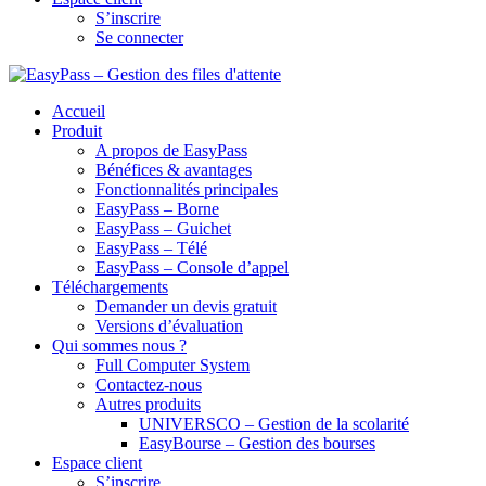
S’inscrire
Se connecter
Accueil
Produit
A propos de EasyPass
Bénéfices & avantages
Fonctionnalités principales
EasyPass – Borne
EasyPass – Guichet
EasyPass – Télé
EasyPass – Console d’appel
Téléchargements
Demander un devis gratuit
Versions d’évaluation
Qui sommes nous ?
Full Computer System
Contactez-nous
Autres produits
UNIVERSCO – Gestion de la scolarité
EasyBourse – Gestion des bourses
Espace client
S’inscrire